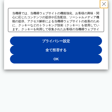
当機構では、当機構ウェブサイトの機能強化、お客様の興味・関
心に応じたコンテンツの提供や広告配信、ソーシャルメディア機
能の提供、アクセス解析による当機構ウェブサイトの改善のため
に、クッキーなどのトラッキング技術（クッキー）を使用してい
ます。クッキーを利用して収集されたお客様の当機構ウェブサイ
トのご利用に関するデータは、広告配信、ソーシャルメディアや
アクセス解析サービスを提供するパートナーと共有されます。そ
プライバシー設定
れらのパートナーでは、お客様がそれらのパートナーに提供した
他のデータ、またはお客様がそれらのパートナーが提供するサー
ビスを利用することで収集されるデータや、当機構以外のウェブ
全て拒否する
サイトから収集されたデータを組み合わせて分析し、インターネ
ット上で当機構以外の事業者がお客様に配信する広告の最適化に
OK
も利用する場合があります。必須クッキー以外の全てのクッキー
の利用を拒否する場合は、「全て拒否する」をクリックしてくだ
さい。クッキーが有効な状態で閲覧を続ける場合は、「OK」を
クリックしてください。利用目的ごとに同意・拒否を選択する場
合は、「プライバシー設定」をクリックしてください。同意・拒
否の設定は、当機構の
プライバシーポリシー
に設置した「プラ
イバシー設定」ボタン（またはリンク）からいつでも変更できま
す。