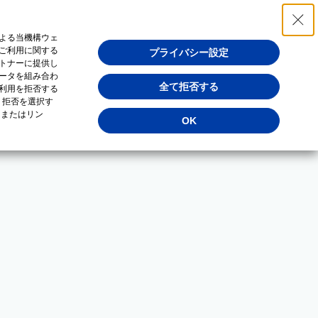
よる当機構ウェ
ご利用に関する
プライバシー設定
トナーに提供し
ータを組み合わ
全て拒否する
利用を拒否する
・拒否を選択す
（またはリン
OK