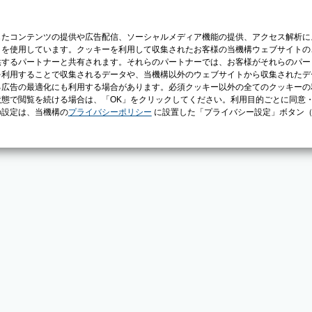
じたコンテンツの提供や広告配信、ソーシャルメディア機能の提供、アクセス解析に
）を使用しています。クッキーを利用して収集されたお客様の当機構ウェブサイトの
供するパートナーと共有されます。それらのパートナーでは、お客様がそれらのパー
を利用することで収集されるデータや、当機構以外のウェブサイトから収集されたデ
る広告の最適化にも利用する場合があります。必須クッキー以外の全てのクッキーの
態で閲覧を続ける場合は、「OK」をクリックしてください。利用目的ごとに同意
の設定は、当機構の
プライバシーポリシー
に設置した「プライバシー設定」ボタン