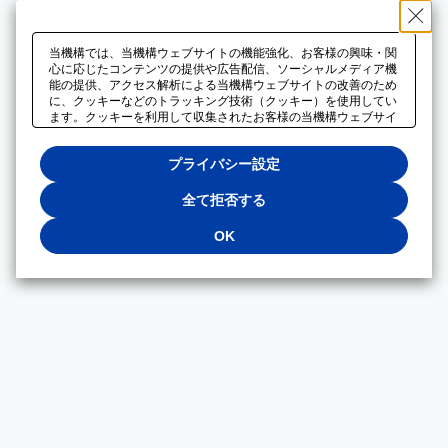
当機構では、当機構ウェブサイトの機能強化、お客様の興味・関
心に応じたコンテンツの提供や広告配信、ソーシャルメディア機
能の提供、アクセス解析による当機構ウェブサイトの改善のため
に、クッキーなどのトラッキング技術（クッキー）を使用してい
ます。クッキーを利用して収集されたお客様の当機構ウェブサイ
トのご利用に関するデータは、広告配信、ソーシャルメディアや
アクセス解析サービスを提供するパートナーと共有されます。そ
プライバシー設定
れらのパートナーでは、お客様がそれらのパートナーに提供した
他のデータ、またはお客様がそれらのパートナーが提供するサー
ビスを利用することで収集されるデータや、当機構以外のウェブ
全て拒否する
サイトから収集されたデータを組み合わせて分析し、インターネ
ット上で当機構以外の事業者がお客様に配信する広告の最適化に
OK
も利用する場合があります。必須クッキー以外の全てのクッキー
の利用を拒否する場合は、「全て拒否する」をクリックしてくだ
さい。クッキーが有効な状態で閲覧を続ける場合は、「OK」を
クリックしてください。利用目的ごとに同意・拒否を選択する場
合は、「プライバシー設定」をクリックしてください。同意・拒
否の設定は、当機構の
プライバシーポリシー
に設置した「プラ
イバシー設定」ボタン（またはリンク）からいつでも変更できま
す。