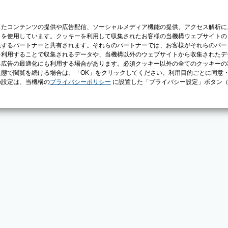
じたコンテンツの提供や広告配信、ソーシャルメディア機能の提供、アクセス解析に
）を使用しています。クッキーを利用して収集されたお客様の当機構ウェブサイトの
供するパートナーと共有されます。それらのパートナーでは、お客様がそれらのパー
を利用することで収集されるデータや、当機構以外のウェブサイトから収集されたデ
る広告の最適化にも利用する場合があります。必須クッキー以外の全てのクッキーの
態で閲覧を続ける場合は、「OK」をクリックしてください。利用目的ごとに同意
の設定は、当機構の
プライバシーポリシー
に設置した「プライバシー設定」ボタン