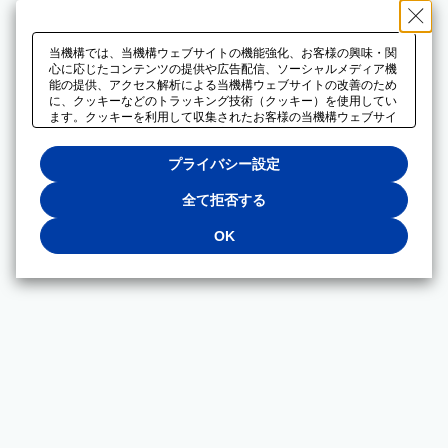
当機構では、当機構ウェブサイトの機能強化、お客様の興味・関
心に応じたコンテンツの提供や広告配信、ソーシャルメディア機
能の提供、アクセス解析による当機構ウェブサイトの改善のため
に、クッキーなどのトラッキング技術（クッキー）を使用してい
ます。クッキーを利用して収集されたお客様の当機構ウェブサイ
トのご利用に関するデータは、広告配信、ソーシャルメディアや
アクセス解析サービスを提供するパートナーと共有されます。そ
プライバシー設定
れらのパートナーでは、お客様がそれらのパートナーに提供した
他のデータ、またはお客様がそれらのパートナーが提供するサー
ビスを利用することで収集されるデータや、当機構以外のウェブ
全て拒否する
サイトから収集されたデータを組み合わせて分析し、インターネ
ット上で当機構以外の事業者がお客様に配信する広告の最適化に
OK
も利用する場合があります。必須クッキー以外の全てのクッキー
の利用を拒否する場合は、「全て拒否する」をクリックしてくだ
さい。クッキーが有効な状態で閲覧を続ける場合は、「OK」を
クリックしてください。利用目的ごとに同意・拒否を選択する場
合は、「プライバシー設定」をクリックしてください。同意・拒
否の設定は、当機構の
プライバシーポリシー
に設置した「プラ
イバシー設定」ボタン（またはリンク）からいつでも変更できま
す。