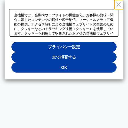
当機構では、当機構ウェブサイトの機能強化、お客様の興味・関
心に応じたコンテンツの提供や広告配信、ソーシャルメディア機
能の提供、アクセス解析による当機構ウェブサイトの改善のため
に、クッキーなどのトラッキング技術（クッキー）を使用してい
ます。クッキーを利用して収集されたお客様の当機構ウェブサイ
トのご利用に関するデータは、広告配信、ソーシャルメディアや
アクセス解析サービスを提供するパートナーと共有されます。そ
プライバシー設定
れらのパートナーでは、お客様がそれらのパートナーに提供した
他のデータ、またはお客様がそれらのパートナーが提供するサー
ビスを利用することで収集されるデータや、当機構以外のウェブ
全て拒否する
サイトから収集されたデータを組み合わせて分析し、インターネ
ット上で当機構以外の事業者がお客様に配信する広告の最適化に
OK
も利用する場合があります。必須クッキー以外の全てのクッキー
の利用を拒否する場合は、「全て拒否する」をクリックしてくだ
さい。クッキーが有効な状態で閲覧を続ける場合は、「OK」を
クリックしてください。利用目的ごとに同意・拒否を選択する場
合は、「プライバシー設定」をクリックしてください。同意・拒
否の設定は、当機構の
プライバシーポリシー
に設置した「プラ
イバシー設定」ボタン（またはリンク）からいつでも変更できま
す。