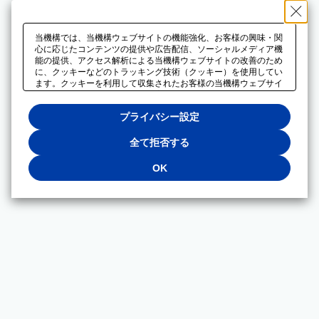
当機構では、当機構ウェブサイトの機能強化、お客様の興味・関
心に応じたコンテンツの提供や広告配信、ソーシャルメディア機
能の提供、アクセス解析による当機構ウェブサイトの改善のため
に、クッキーなどのトラッキング技術（クッキー）を使用してい
ます。クッキーを利用して収集されたお客様の当機構ウェブサイ
トのご利用に関するデータは、広告配信、ソーシャルメディアや
アクセス解析サービスを提供するパートナーと共有されます。そ
プライバシー設定
れらのパートナーでは、お客様がそれらのパートナーに提供した
他のデータ、またはお客様がそれらのパートナーが提供するサー
ビスを利用することで収集されるデータや、当機構以外のウェブ
全て拒否する
サイトから収集されたデータを組み合わせて分析し、インターネ
ット上で当機構以外の事業者がお客様に配信する広告の最適化に
OK
も利用する場合があります。必須クッキー以外の全てのクッキー
の利用を拒否する場合は、「全て拒否する」をクリックしてくだ
さい。クッキーが有効な状態で閲覧を続ける場合は、「OK」を
クリックしてください。利用目的ごとに同意・拒否を選択する場
合は、「プライバシー設定」をクリックしてください。同意・拒
否の設定は、当機構の
プライバシーポリシー
に設置した「プラ
イバシー設定」ボタン（またはリンク）からいつでも変更できま
す。