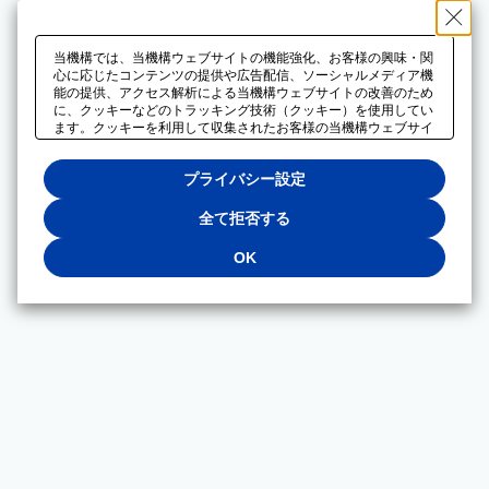
当機構では、当機構ウェブサイトの機能強化、お客様の興味・関
心に応じたコンテンツの提供や広告配信、ソーシャルメディア機
能の提供、アクセス解析による当機構ウェブサイトの改善のため
に、クッキーなどのトラッキング技術（クッキー）を使用してい
ます。クッキーを利用して収集されたお客様の当機構ウェブサイ
トのご利用に関するデータは、広告配信、ソーシャルメディアや
アクセス解析サービスを提供するパートナーと共有されます。そ
プライバシー設定
れらのパートナーでは、お客様がそれらのパートナーに提供した
他のデータ、またはお客様がそれらのパートナーが提供するサー
ビスを利用することで収集されるデータや、当機構以外のウェブ
全て拒否する
サイトから収集されたデータを組み合わせて分析し、インターネ
ット上で当機構以外の事業者がお客様に配信する広告の最適化に
OK
も利用する場合があります。必須クッキー以外の全てのクッキー
の利用を拒否する場合は、「全て拒否する」をクリックしてくだ
さい。クッキーが有効な状態で閲覧を続ける場合は、「OK」を
クリックしてください。利用目的ごとに同意・拒否を選択する場
合は、「プライバシー設定」をクリックしてください。同意・拒
否の設定は、当機構の
プライバシーポリシー
に設置した「プラ
イバシー設定」ボタン（またはリンク）からいつでも変更できま
す。