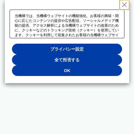
当機構では、当機構ウェブサイトの機能強化、お客様の興味・関
心に応じたコンテンツの提供や広告配信、ソーシャルメディア機
能の提供、アクセス解析による当機構ウェブサイトの改善のため
に、クッキーなどのトラッキング技術（クッキー）を使用してい
ます。クッキーを利用して収集されたお客様の当機構ウェブサイ
トのご利用に関するデータは、広告配信、ソーシャルメディアや
アクセス解析サービスを提供するパートナーと共有されます。そ
プライバシー設定
れらのパートナーでは、お客様がそれらのパートナーに提供した
他のデータ、またはお客様がそれらのパートナーが提供するサー
ビスを利用することで収集されるデータや、当機構以外のウェブ
全て拒否する
サイトから収集されたデータを組み合わせて分析し、インターネ
ット上で当機構以外の事業者がお客様に配信する広告の最適化に
OK
も利用する場合があります。必須クッキー以外の全てのクッキー
の利用を拒否する場合は、「全て拒否する」をクリックしてくだ
さい。クッキーが有効な状態で閲覧を続ける場合は、「OK」を
クリックしてください。利用目的ごとに同意・拒否を選択する場
合は、「プライバシー設定」をクリックしてください。同意・拒
否の設定は、当機構の
プライバシーポリシー
に設置した「プラ
イバシー設定」ボタン（またはリンク）からいつでも変更できま
す。