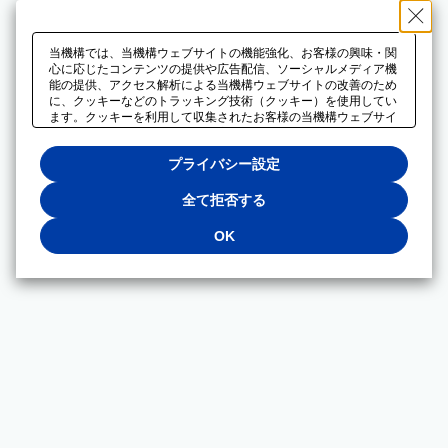
当機構では、当機構ウェブサイトの機能強化、お客様の興味・関
心に応じたコンテンツの提供や広告配信、ソーシャルメディア機
能の提供、アクセス解析による当機構ウェブサイトの改善のため
に、クッキーなどのトラッキング技術（クッキー）を使用してい
ます。クッキーを利用して収集されたお客様の当機構ウェブサイ
トのご利用に関するデータは、広告配信、ソーシャルメディアや
アクセス解析サービスを提供するパートナーと共有されます。そ
プライバシー設定
れらのパートナーでは、お客様がそれらのパートナーに提供した
他のデータ、またはお客様がそれらのパートナーが提供するサー
ビスを利用することで収集されるデータや、当機構以外のウェブ
全て拒否する
サイトから収集されたデータを組み合わせて分析し、インターネ
ット上で当機構以外の事業者がお客様に配信する広告の最適化に
OK
も利用する場合があります。必須クッキー以外の全てのクッキー
の利用を拒否する場合は、「全て拒否する」をクリックしてくだ
さい。クッキーが有効な状態で閲覧を続ける場合は、「OK」を
クリックしてください。利用目的ごとに同意・拒否を選択する場
合は、「プライバシー設定」をクリックしてください。同意・拒
否の設定は、当機構の
プライバシーポリシー
に設置した「プラ
イバシー設定」ボタン（またはリンク）からいつでも変更できま
す。