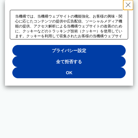
当機構では、当機構ウェブサイトの機能強化、お客様の興味・関
心に応じたコンテンツの提供や広告配信、ソーシャルメディア機
能の提供、アクセス解析による当機構ウェブサイトの改善のため
に、クッキーなどのトラッキング技術（クッキー）を使用してい
ます。クッキーを利用して収集されたお客様の当機構ウェブサイ
トのご利用に関するデータは、広告配信、ソーシャルメディアや
アクセス解析サービスを提供するパートナーと共有されます。そ
プライバシー設定
れらのパートナーでは、お客様がそれらのパートナーに提供した
他のデータ、またはお客様がそれらのパートナーが提供するサー
ビスを利用することで収集されるデータや、当機構以外のウェブ
全て拒否する
サイトから収集されたデータを組み合わせて分析し、インターネ
ット上で当機構以外の事業者がお客様に配信する広告の最適化に
OK
も利用する場合があります。必須クッキー以外の全てのクッキー
の利用を拒否する場合は、「全て拒否する」をクリックしてくだ
さい。クッキーが有効な状態で閲覧を続ける場合は、「OK」を
クリックしてください。利用目的ごとに同意・拒否を選択する場
合は、「プライバシー設定」をクリックしてください。同意・拒
否の設定は、当機構の
プライバシーポリシー
に設置した「プラ
イバシー設定」ボタン（またはリンク）からいつでも変更できま
す。