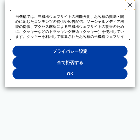
当機構では、当機構ウェブサイトの機能強化、お客様の興味・関
心に応じたコンテンツの提供や広告配信、ソーシャルメディア機
能の提供、アクセス解析による当機構ウェブサイトの改善のため
に、クッキーなどのトラッキング技術（クッキー）を使用してい
ます。クッキーを利用して収集されたお客様の当機構ウェブサイ
トのご利用に関するデータは、広告配信、ソーシャルメディアや
アクセス解析サービスを提供するパートナーと共有されます。そ
プライバシー設定
れらのパートナーでは、お客様がそれらのパートナーに提供した
他のデータ、またはお客様がそれらのパートナーが提供するサー
ビスを利用することで収集されるデータや、当機構以外のウェブ
全て拒否する
サイトから収集されたデータを組み合わせて分析し、インターネ
ット上で当機構以外の事業者がお客様に配信する広告の最適化に
OK
も利用する場合があります。必須クッキー以外の全てのクッキー
の利用を拒否する場合は、「全て拒否する」をクリックしてくだ
さい。クッキーが有効な状態で閲覧を続ける場合は、「OK」を
クリックしてください。利用目的ごとに同意・拒否を選択する場
合は、「プライバシー設定」をクリックしてください。同意・拒
否の設定は、当機構の
プライバシーポリシー
に設置した「プラ
イバシー設定」ボタン（またはリンク）からいつでも変更できま
す。