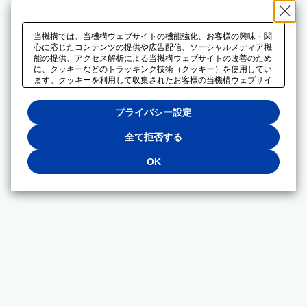
当機構では、当機構ウェブサイトの機能強化、お客様の興味・関
心に応じたコンテンツの提供や広告配信、ソーシャルメディア機
能の提供、アクセス解析による当機構ウェブサイトの改善のため
に、クッキーなどのトラッキング技術（クッキー）を使用してい
ます。クッキーを利用して収集されたお客様の当機構ウェブサイ
トのご利用に関するデータは、広告配信、ソーシャルメディアや
アクセス解析サービスを提供するパートナーと共有されます。そ
プライバシー設定
れらのパートナーでは、お客様がそれらのパートナーに提供した
他のデータ、またはお客様がそれらのパートナーが提供するサー
ビスを利用することで収集されるデータや、当機構以外のウェブ
全て拒否する
サイトから収集されたデータを組み合わせて分析し、インターネ
ット上で当機構以外の事業者がお客様に配信する広告の最適化に
OK
も利用する場合があります。必須クッキー以外の全てのクッキー
の利用を拒否する場合は、「全て拒否する」をクリックしてくだ
さい。クッキーが有効な状態で閲覧を続ける場合は、「OK」を
クリックしてください。利用目的ごとに同意・拒否を選択する場
合は、「プライバシー設定」をクリックしてください。同意・拒
否の設定は、当機構の
プライバシーポリシー
に設置した「プラ
イバシー設定」ボタン（またはリンク）からいつでも変更できま
す。