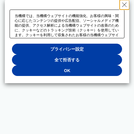
当機構では、当機構ウェブサイトの機能強化、お客様の興味・関
心に応じたコンテンツの提供や広告配信、ソーシャルメディア機
能の提供、アクセス解析による当機構ウェブサイトの改善のため
に、クッキーなどのトラッキング技術（クッキー）を使用してい
ます。クッキーを利用して収集されたお客様の当機構ウェブサイ
トのご利用に関するデータは、広告配信、ソーシャルメディアや
アクセス解析サービスを提供するパートナーと共有されます。そ
プライバシー設定
れらのパートナーでは、お客様がそれらのパートナーに提供した
他のデータ、またはお客様がそれらのパートナーが提供するサー
ビスを利用することで収集されるデータや、当機構以外のウェブ
全て拒否する
サイトから収集されたデータを組み合わせて分析し、インターネ
ット上で当機構以外の事業者がお客様に配信する広告の最適化に
OK
も利用する場合があります。必須クッキー以外の全てのクッキー
の利用を拒否する場合は、「全て拒否する」をクリックしてくだ
さい。クッキーが有効な状態で閲覧を続ける場合は、「OK」を
クリックしてください。利用目的ごとに同意・拒否を選択する場
合は、「プライバシー設定」をクリックしてください。同意・拒
否の設定は、当機構の
プライバシーポリシー
に設置した「プラ
イバシー設定」ボタン（またはリンク）からいつでも変更できま
す。