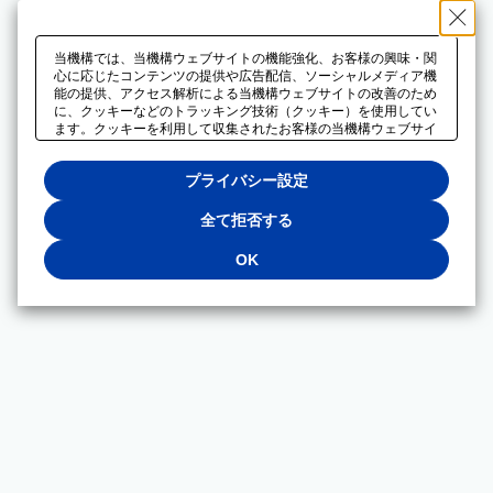
当機構では、当機構ウェブサイトの機能強化、お客様の興味・関
心に応じたコンテンツの提供や広告配信、ソーシャルメディア機
能の提供、アクセス解析による当機構ウェブサイトの改善のため
に、クッキーなどのトラッキング技術（クッキー）を使用してい
ます。クッキーを利用して収集されたお客様の当機構ウェブサイ
トのご利用に関するデータは、広告配信、ソーシャルメディアや
アクセス解析サービスを提供するパートナーと共有されます。そ
プライバシー設定
れらのパートナーでは、お客様がそれらのパートナーに提供した
他のデータ、またはお客様がそれらのパートナーが提供するサー
ビスを利用することで収集されるデータや、当機構以外のウェブ
全て拒否する
サイトから収集されたデータを組み合わせて分析し、インターネ
ット上で当機構以外の事業者がお客様に配信する広告の最適化に
OK
も利用する場合があります。必須クッキー以外の全てのクッキー
の利用を拒否する場合は、「全て拒否する」をクリックしてくだ
さい。クッキーが有効な状態で閲覧を続ける場合は、「OK」を
クリックしてください。利用目的ごとに同意・拒否を選択する場
合は、「プライバシー設定」をクリックしてください。同意・拒
否の設定は、当機構の
プライバシーポリシー
に設置した「プラ
イバシー設定」ボタン（またはリンク）からいつでも変更できま
す。