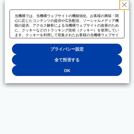
当機構では、当機構ウェブサイトの機能強化、お客様の興味・関
心に応じたコンテンツの提供や広告配信、ソーシャルメディア機
能の提供、アクセス解析による当機構ウェブサイトの改善のため
に、クッキーなどのトラッキング技術（クッキー）を使用してい
ます。クッキーを利用して収集されたお客様の当機構ウェブサイ
トのご利用に関するデータは、広告配信、ソーシャルメディアや
アクセス解析サービスを提供するパートナーと共有されます。そ
プライバシー設定
れらのパートナーでは、お客様がそれらのパートナーに提供した
他のデータ、またはお客様がそれらのパートナーが提供するサー
ビスを利用することで収集されるデータや、当機構以外のウェブ
全て拒否する
サイトから収集されたデータを組み合わせて分析し、インターネ
ット上で当機構以外の事業者がお客様に配信する広告の最適化に
OK
も利用する場合があります。必須クッキー以外の全てのクッキー
の利用を拒否する場合は、「全て拒否する」をクリックしてくだ
さい。クッキーが有効な状態で閲覧を続ける場合は、「OK」を
クリックしてください。利用目的ごとに同意・拒否を選択する場
合は、「プライバシー設定」をクリックしてください。同意・拒
否の設定は、当機構の
プライバシーポリシー
に設置した「プラ
イバシー設定」ボタン（またはリンク）からいつでも変更できま
す。