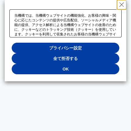
当機構では、当機構ウェブサイトの機能強化、お客様の興味・関
心に応じたコンテンツの提供や広告配信、ソーシャルメディア機
能の提供、アクセス解析による当機構ウェブサイトの改善のため
に、クッキーなどのトラッキング技術（クッキー）を使用してい
ます。クッキーを利用して収集されたお客様の当機構ウェブサイ
トのご利用に関するデータは、広告配信、ソーシャルメディアや
アクセス解析サービスを提供するパートナーと共有されます。そ
プライバシー設定
れらのパートナーでは、お客様がそれらのパートナーに提供した
他のデータ、またはお客様がそれらのパートナーが提供するサー
ビスを利用することで収集されるデータや、当機構以外のウェブ
全て拒否する
サイトから収集されたデータを組み合わせて分析し、インターネ
ット上で当機構以外の事業者がお客様に配信する広告の最適化に
OK
も利用する場合があります。必須クッキー以外の全てのクッキー
の利用を拒否する場合は、「全て拒否する」をクリックしてくだ
さい。クッキーが有効な状態で閲覧を続ける場合は、「OK」を
クリックしてください。利用目的ごとに同意・拒否を選択する場
合は、「プライバシー設定」をクリックしてください。同意・拒
否の設定は、当機構の
プライバシーポリシー
に設置した「プラ
イバシー設定」ボタン（またはリンク）からいつでも変更できま
す。