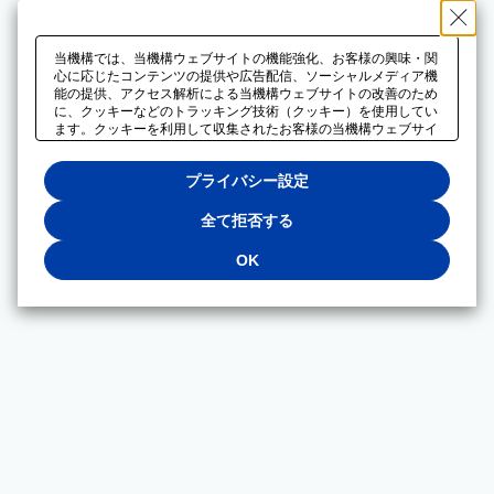
当機構では、当機構ウェブサイトの機能強化、お客様の興味・関
心に応じたコンテンツの提供や広告配信、ソーシャルメディア機
能の提供、アクセス解析による当機構ウェブサイトの改善のため
に、クッキーなどのトラッキング技術（クッキー）を使用してい
ます。クッキーを利用して収集されたお客様の当機構ウェブサイ
トのご利用に関するデータは、広告配信、ソーシャルメディアや
アクセス解析サービスを提供するパートナーと共有されます。そ
プライバシー設定
れらのパートナーでは、お客様がそれらのパートナーに提供した
他のデータ、またはお客様がそれらのパートナーが提供するサー
ビスを利用することで収集されるデータや、当機構以外のウェブ
全て拒否する
サイトから収集されたデータを組み合わせて分析し、インターネ
ット上で当機構以外の事業者がお客様に配信する広告の最適化に
OK
も利用する場合があります。必須クッキー以外の全てのクッキー
の利用を拒否する場合は、「全て拒否する」をクリックしてくだ
さい。クッキーが有効な状態で閲覧を続ける場合は、「OK」を
クリックしてください。利用目的ごとに同意・拒否を選択する場
合は、「プライバシー設定」をクリックしてください。同意・拒
否の設定は、当機構の
プライバシーポリシー
に設置した「プラ
イバシー設定」ボタン（またはリンク）からいつでも変更できま
す。