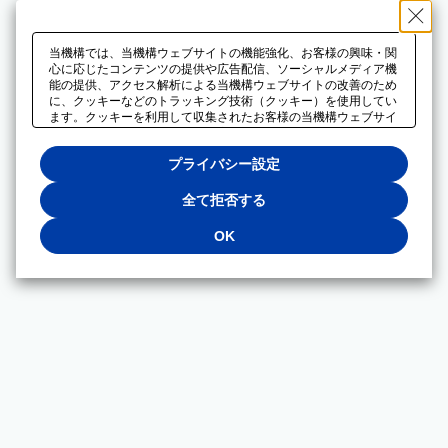
当機構では、当機構ウェブサイトの機能強化、お客様の興味・関
心に応じたコンテンツの提供や広告配信、ソーシャルメディア機
能の提供、アクセス解析による当機構ウェブサイトの改善のため
に、クッキーなどのトラッキング技術（クッキー）を使用してい
ます。クッキーを利用して収集されたお客様の当機構ウェブサイ
トのご利用に関するデータは、広告配信、ソーシャルメディアや
アクセス解析サービスを提供するパートナーと共有されます。そ
プライバシー設定
れらのパートナーでは、お客様がそれらのパートナーに提供した
他のデータ、またはお客様がそれらのパートナーが提供するサー
ビスを利用することで収集されるデータや、当機構以外のウェブ
全て拒否する
サイトから収集されたデータを組み合わせて分析し、インターネ
ット上で当機構以外の事業者がお客様に配信する広告の最適化に
OK
も利用する場合があります。必須クッキー以外の全てのクッキー
の利用を拒否する場合は、「全て拒否する」をクリックしてくだ
さい。クッキーが有効な状態で閲覧を続ける場合は、「OK」を
クリックしてください。利用目的ごとに同意・拒否を選択する場
合は、「プライバシー設定」をクリックしてください。同意・拒
否の設定は、当機構の
プライバシーポリシー
に設置した「プラ
イバシー設定」ボタン（またはリンク）からいつでも変更できま
す。