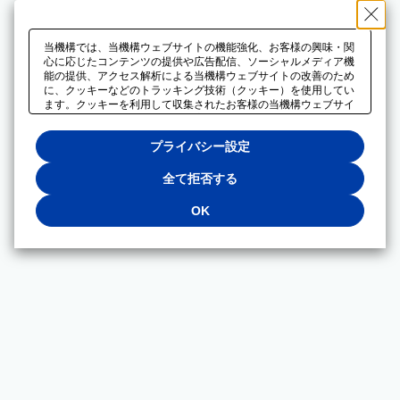
当機構では、当機構ウェブサイトの機能強化、お客様の興味・関
心に応じたコンテンツの提供や広告配信、ソーシャルメディア機
能の提供、アクセス解析による当機構ウェブサイトの改善のため
に、クッキーなどのトラッキング技術（クッキー）を使用してい
ます。クッキーを利用して収集されたお客様の当機構ウェブサイ
トのご利用に関するデータは、広告配信、ソーシャルメディアや
アクセス解析サービスを提供するパートナーと共有されます。そ
プライバシー設定
れらのパートナーでは、お客様がそれらのパートナーに提供した
他のデータ、またはお客様がそれらのパートナーが提供するサー
ビスを利用することで収集されるデータや、当機構以外のウェブ
全て拒否する
サイトから収集されたデータを組み合わせて分析し、インターネ
ット上で当機構以外の事業者がお客様に配信する広告の最適化に
OK
も利用する場合があります。必須クッキー以外の全てのクッキー
の利用を拒否する場合は、「全て拒否する」をクリックしてくだ
さい。クッキーが有効な状態で閲覧を続ける場合は、「OK」を
クリックしてください。利用目的ごとに同意・拒否を選択する場
合は、「プライバシー設定」をクリックしてください。同意・拒
否の設定は、当機構の
プライバシーポリシー
に設置した「プラ
イバシー設定」ボタン（またはリンク）からいつでも変更できま
す。