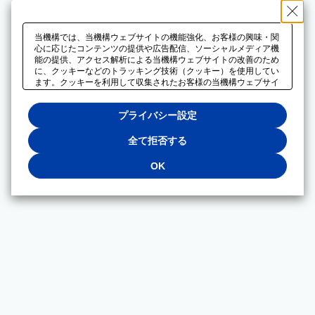
当機構では、当機構ウェブサイトの機能強化、お客様の興味・関
心に応じたコンテンツの提供や広告配信、ソーシャルメディア機
能の提供、アクセス解析による当機構ウェブサイトの改善のため
に、クッキーなどのトラッキング技術（クッキー）を使用してい
ます。クッキーを利用して収集されたお客様の当機構ウェブサイ
トのご利用に関するデータは、広告配信、ソーシャルメディアや
アクセス解析サービスを提供するパートナーと共有されます。そ
プライバシー設定
れらのパートナーでは、お客様がそれらのパートナーに提供した
他のデータ、またはお客様がそれらのパートナーが提供するサー
ビスを利用することで収集されるデータや、当機構以外のウェブ
全て拒否する
サイトから収集されたデータを組み合わせて分析し、インターネ
ット上で当機構以外の事業者がお客様に配信する広告の最適化に
OK
も利用する場合があります。必須クッキー以外の全てのクッキー
の利用を拒否する場合は、「全て拒否する」をクリックしてくだ
さい。クッキーが有効な状態で閲覧を続ける場合は、「OK」を
クリックしてください。利用目的ごとに同意・拒否を選択する場
合は、「プライバシー設定」をクリックしてください。同意・拒
否の設定は、当機構の
プライバシーポリシー
に設置した「プラ
イバシー設定」ボタン（またはリンク）からいつでも変更できま
す。