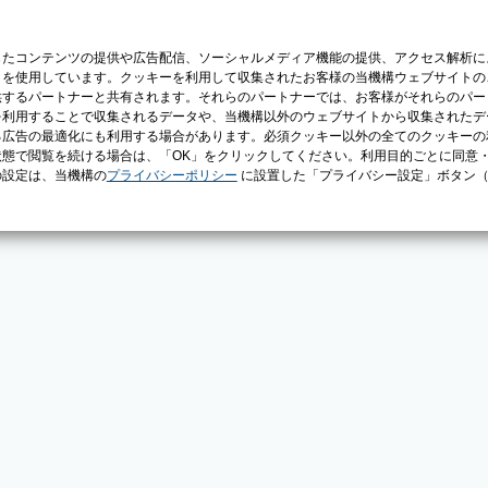
じたコンテンツの提供や広告配信、ソーシャルメディア機能の提供、アクセス解析に
）を使用しています。クッキーを利用して収集されたお客様の当機構ウェブサイトの
供するパートナーと共有されます。それらのパートナーでは、お客様がそれらのパー
を利用することで収集されるデータや、当機構以外のウェブサイトから収集されたデ
る広告の最適化にも利用する場合があります。必須クッキー以外の全てのクッキーの
態で閲覧を続ける場合は、「OK」をクリックしてください。利用目的ごとに同意
の設定は、当機構の
プライバシーポリシー
に設置した「プライバシー設定」ボタン