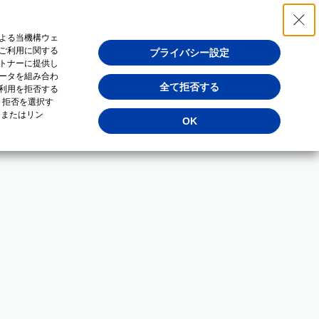
よる当機構ウェ
ご利用に関する
プライバシー設定
トナーに提供し
ータを組み合わ
全て拒否する
利用を拒否する
・拒否を選択す
（またはリン
OK