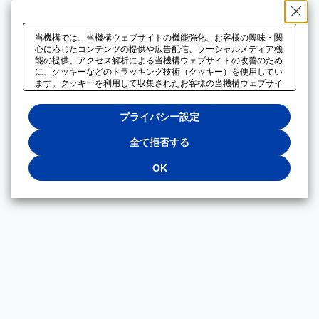
当機構では、当機構ウェブサイトの機能強化、お客様の興味・関
心に応じたコンテンツの提供や広告配信、ソーシャルメディア機
能の提供、アクセス解析による当機構ウェブサイトの改善のため
に、クッキーなどのトラッキング技術（クッキー）を使用してい
ます。クッキーを利用して収集されたお客様の当機構ウェブサイ
トのご利用に関するデータは、広告配信、ソーシャルメディアや
アクセス解析サービスを提供するパートナーと共有されます。そ
プライバシー設定
れらのパートナーでは、お客様がそれらのパートナーに提供した
他のデータ、またはお客様がそれらのパートナーが提供するサー
ビスを利用することで収集されるデータや、当機構以外のウェブ
全て拒否する
サイトから収集されたデータを組み合わせて分析し、インターネ
ット上で当機構以外の事業者がお客様に配信する広告の最適化に
OK
も利用する場合があります。必須クッキー以外の全てのクッキー
の利用を拒否する場合は、「全て拒否する」をクリックしてくだ
さい。クッキーが有効な状態で閲覧を続ける場合は、「OK」を
クリックしてください。利用目的ごとに同意・拒否を選択する場
合は、「プライバシー設定」をクリックしてください。同意・拒
否の設定は、当機構の
プライバシーポリシー
に設置した「プラ
イバシー設定」ボタン（またはリンク）からいつでも変更できま
す。