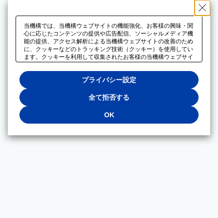
当機構では、当機構ウェブサイトの機能強化、お客様の興味・関
心に応じたコンテンツの提供や広告配信、ソーシャルメディア機
能の提供、アクセス解析による当機構ウェブサイトの改善のため
に、クッキーなどのトラッキング技術（クッキー）を使用してい
ます。クッキーを利用して収集されたお客様の当機構ウェブサイ
トのご利用に関するデータは、広告配信、ソーシャルメディアや
アクセス解析サービスを提供するパートナーと共有されます。そ
プライバシー設定
れらのパートナーでは、お客様がそれらのパートナーに提供した
他のデータ、またはお客様がそれらのパートナーが提供するサー
ビスを利用することで収集されるデータや、当機構以外のウェブ
全て拒否する
サイトから収集されたデータを組み合わせて分析し、インターネ
ット上で当機構以外の事業者がお客様に配信する広告の最適化に
OK
も利用する場合があります。必須クッキー以外の全てのクッキー
の利用を拒否する場合は、「全て拒否する」をクリックしてくだ
さい。クッキーが有効な状態で閲覧を続ける場合は、「OK」を
クリックしてください。利用目的ごとに同意・拒否を選択する場
合は、「プライバシー設定」をクリックしてください。同意・拒
否の設定は、当機構の
プライバシーポリシー
に設置した「プラ
イバシー設定」ボタン（またはリンク）からいつでも変更できま
す。