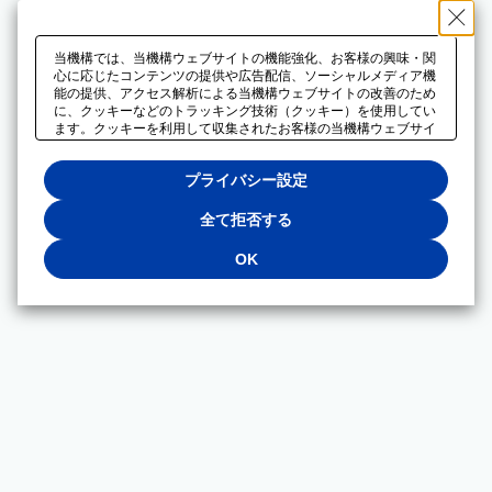
当機構では、当機構ウェブサイトの機能強化、お客様の興味・関
心に応じたコンテンツの提供や広告配信、ソーシャルメディア機
能の提供、アクセス解析による当機構ウェブサイトの改善のため
に、クッキーなどのトラッキング技術（クッキー）を使用してい
ます。クッキーを利用して収集されたお客様の当機構ウェブサイ
トのご利用に関するデータは、広告配信、ソーシャルメディアや
アクセス解析サービスを提供するパートナーと共有されます。そ
プライバシー設定
れらのパートナーでは、お客様がそれらのパートナーに提供した
他のデータ、またはお客様がそれらのパートナーが提供するサー
ビスを利用することで収集されるデータや、当機構以外のウェブ
全て拒否する
サイトから収集されたデータを組み合わせて分析し、インターネ
ット上で当機構以外の事業者がお客様に配信する広告の最適化に
OK
も利用する場合があります。必須クッキー以外の全てのクッキー
の利用を拒否する場合は、「全て拒否する」をクリックしてくだ
さい。クッキーが有効な状態で閲覧を続ける場合は、「OK」を
クリックしてください。利用目的ごとに同意・拒否を選択する場
合は、「プライバシー設定」をクリックしてください。同意・拒
否の設定は、当機構の
プライバシーポリシー
に設置した「プラ
イバシー設定」ボタン（またはリンク）からいつでも変更できま
す。