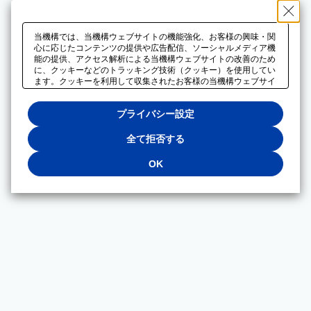
当機構では、当機構ウェブサイトの機能強化、お客様の興味・関
心に応じたコンテンツの提供や広告配信、ソーシャルメディア機
能の提供、アクセス解析による当機構ウェブサイトの改善のため
に、クッキーなどのトラッキング技術（クッキー）を使用してい
ます。クッキーを利用して収集されたお客様の当機構ウェブサイ
トのご利用に関するデータは、広告配信、ソーシャルメディアや
アクセス解析サービスを提供するパートナーと共有されます。そ
プライバシー設定
れらのパートナーでは、お客様がそれらのパートナーに提供した
他のデータ、またはお客様がそれらのパートナーが提供するサー
ビスを利用することで収集されるデータや、当機構以外のウェブ
全て拒否する
サイトから収集されたデータを組み合わせて分析し、インターネ
ット上で当機構以外の事業者がお客様に配信する広告の最適化に
OK
も利用する場合があります。必須クッキー以外の全てのクッキー
の利用を拒否する場合は、「全て拒否する」をクリックしてくだ
さい。クッキーが有効な状態で閲覧を続ける場合は、「OK」を
クリックしてください。利用目的ごとに同意・拒否を選択する場
合は、「プライバシー設定」をクリックしてください。同意・拒
否の設定は、当機構の
プライバシーポリシー
に設置した「プラ
イバシー設定」ボタン（またはリンク）からいつでも変更できま
す。