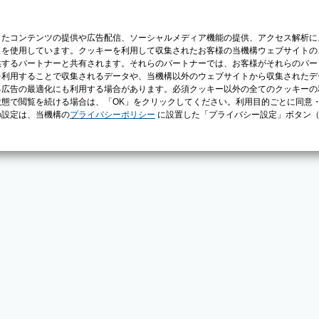
じたコンテンツの提供や広告配信、ソーシャルメディア機能の提供、アクセス解析に
）を使用しています。クッキーを利用して収集されたお客様の当機構ウェブサイトの
供するパートナーと共有されます。それらのパートナーでは、お客様がそれらのパー
を利用することで収集されるデータや、当機構以外のウェブサイトから収集されたデ
る広告の最適化にも利用する場合があります。必須クッキー以外の全てのクッキーの
態で閲覧を続ける場合は、「OK」をクリックしてください。利用目的ごとに同意
の設定は、当機構の
プライバシーポリシー
に設置した「プライバシー設定」ボタン