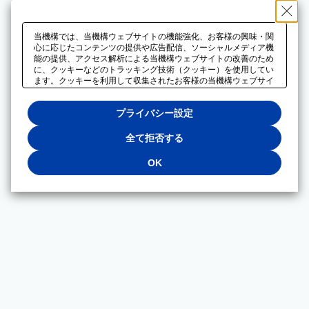
当機構では、当機構ウェブサイトの機能強化、お客様の興味・関
心に応じたコンテンツの提供や広告配信、ソーシャルメディア機
能の提供、アクセス解析による当機構ウェブサイトの改善のため
に、クッキーなどのトラッキング技術（クッキー）を使用してい
ます。クッキーを利用して収集されたお客様の当機構ウェブサイ
トのご利用に関するデータは、広告配信、ソーシャルメディアや
アクセス解析サービスを提供するパートナーと共有されます。そ
プライバシー設定
れらのパートナーでは、お客様がそれらのパートナーに提供した
他のデータ、またはお客様がそれらのパートナーが提供するサー
ビスを利用することで収集されるデータや、当機構以外のウェブ
全て拒否する
サイトから収集されたデータを組み合わせて分析し、インターネ
ット上で当機構以外の事業者がお客様に配信する広告の最適化に
OK
も利用する場合があります。必須クッキー以外の全てのクッキー
の利用を拒否する場合は、「全て拒否する」をクリックしてくだ
さい。クッキーが有効な状態で閲覧を続ける場合は、「OK」を
クリックしてください。利用目的ごとに同意・拒否を選択する場
合は、「プライバシー設定」をクリックしてください。同意・拒
否の設定は、当機構の
プライバシーポリシー
に設置した「プラ
イバシー設定」ボタン（またはリンク）からいつでも変更できま
す。