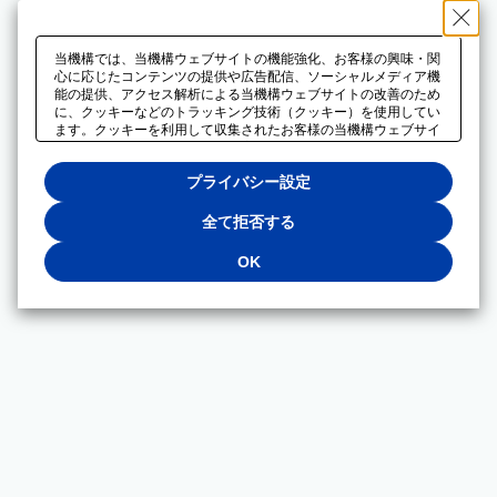
当機構では、当機構ウェブサイトの機能強化、お客様の興味・関
心に応じたコンテンツの提供や広告配信、ソーシャルメディア機
能の提供、アクセス解析による当機構ウェブサイトの改善のため
に、クッキーなどのトラッキング技術（クッキー）を使用してい
ます。クッキーを利用して収集されたお客様の当機構ウェブサイ
トのご利用に関するデータは、広告配信、ソーシャルメディアや
アクセス解析サービスを提供するパートナーと共有されます。そ
プライバシー設定
れらのパートナーでは、お客様がそれらのパートナーに提供した
他のデータ、またはお客様がそれらのパートナーが提供するサー
ビスを利用することで収集されるデータや、当機構以外のウェブ
全て拒否する
サイトから収集されたデータを組み合わせて分析し、インターネ
ット上で当機構以外の事業者がお客様に配信する広告の最適化に
OK
も利用する場合があります。必須クッキー以外の全てのクッキー
の利用を拒否する場合は、「全て拒否する」をクリックしてくだ
さい。クッキーが有効な状態で閲覧を続ける場合は、「OK」を
クリックしてください。利用目的ごとに同意・拒否を選択する場
合は、「プライバシー設定」をクリックしてください。同意・拒
否の設定は、当機構の
プライバシーポリシー
に設置した「プラ
イバシー設定」ボタン（またはリンク）からいつでも変更できま
す。