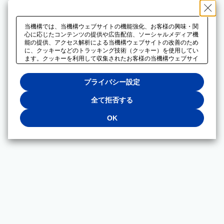
当機構では、当機構ウェブサイトの機能強化、お客様の興味・関
心に応じたコンテンツの提供や広告配信、ソーシャルメディア機
能の提供、アクセス解析による当機構ウェブサイトの改善のため
に、クッキーなどのトラッキング技術（クッキー）を使用してい
ます。クッキーを利用して収集されたお客様の当機構ウェブサイ
トのご利用に関するデータは、広告配信、ソーシャルメディアや
アクセス解析サービスを提供するパートナーと共有されます。そ
プライバシー設定
れらのパートナーでは、お客様がそれらのパートナーに提供した
他のデータ、またはお客様がそれらのパートナーが提供するサー
ビスを利用することで収集されるデータや、当機構以外のウェブ
全て拒否する
サイトから収集されたデータを組み合わせて分析し、インターネ
ット上で当機構以外の事業者がお客様に配信する広告の最適化に
OK
も利用する場合があります。必須クッキー以外の全てのクッキー
の利用を拒否する場合は、「全て拒否する」をクリックしてくだ
さい。クッキーが有効な状態で閲覧を続ける場合は、「OK」を
クリックしてください。利用目的ごとに同意・拒否を選択する場
合は、「プライバシー設定」をクリックしてください。同意・拒
否の設定は、当機構の
プライバシーポリシー
に設置した「プラ
イバシー設定」ボタン（またはリンク）からいつでも変更できま
す。