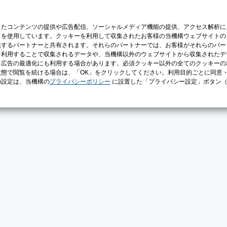
じたコンテンツの提供や広告配信、ソーシャルメディア機能の提供、アクセス解析に
）を使用しています。クッキーを利用して収集されたお客様の当機構ウェブサイトの
供するパートナーと共有されます。それらのパートナーでは、お客様がそれらのパー
を利用することで収集されるデータや、当機構以外のウェブサイトから収集されたデ
る広告の最適化にも利用する場合があります。必須クッキー以外の全てのクッキーの
態で閲覧を続ける場合は、「OK」をクリックしてください。利用目的ごとに同意
の設定は、当機構の
プライバシーポリシー
に設置した「プライバシー設定」ボタン