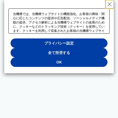
当機構では、当機構ウェブサイトの機能強化、お客様の興味・関
心に応じたコンテンツの提供や広告配信、ソーシャルメディア機
能の提供、アクセス解析による当機構ウェブサイトの改善のため
に、クッキーなどのトラッキング技術（クッキー）を使用してい
ます。クッキーを利用して収集されたお客様の当機構ウェブサイ
トのご利用に関するデータは、広告配信、ソーシャルメディアや
アクセス解析サービスを提供するパートナーと共有されます。そ
プライバシー設定
れらのパートナーでは、お客様がそれらのパートナーに提供した
他のデータ、またはお客様がそれらのパートナーが提供するサー
ビスを利用することで収集されるデータや、当機構以外のウェブ
全て拒否する
サイトから収集されたデータを組み合わせて分析し、インターネ
ット上で当機構以外の事業者がお客様に配信する広告の最適化に
OK
も利用する場合があります。必須クッキー以外の全てのクッキー
の利用を拒否する場合は、「全て拒否する」をクリックしてくだ
さい。クッキーが有効な状態で閲覧を続ける場合は、「OK」を
クリックしてください。利用目的ごとに同意・拒否を選択する場
合は、「プライバシー設定」をクリックしてください。同意・拒
否の設定は、当機構の
プライバシーポリシー
に設置した「プラ
イバシー設定」ボタン（またはリンク）からいつでも変更できま
す。