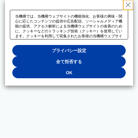
当機構では、当機構ウェブサイトの機能強化、お客様の興味・関
心に応じたコンテンツの提供や広告配信、ソーシャルメディア機
能の提供、アクセス解析による当機構ウェブサイトの改善のため
に、クッキーなどのトラッキング技術（クッキー）を使用してい
ます。クッキーを利用して収集されたお客様の当機構ウェブサイ
トのご利用に関するデータは、広告配信、ソーシャルメディアや
アクセス解析サービスを提供するパートナーと共有されます。そ
プライバシー設定
れらのパートナーでは、お客様がそれらのパートナーに提供した
他のデータ、またはお客様がそれらのパートナーが提供するサー
ビスを利用することで収集されるデータや、当機構以外のウェブ
全て拒否する
サイトから収集されたデータを組み合わせて分析し、インターネ
ット上で当機構以外の事業者がお客様に配信する広告の最適化に
OK
も利用する場合があります。必須クッキー以外の全てのクッキー
の利用を拒否する場合は、「全て拒否する」をクリックしてくだ
さい。クッキーが有効な状態で閲覧を続ける場合は、「OK」を
クリックしてください。利用目的ごとに同意・拒否を選択する場
合は、「プライバシー設定」をクリックしてください。同意・拒
否の設定は、当機構の
プライバシーポリシー
に設置した「プラ
イバシー設定」ボタン（またはリンク）からいつでも変更できま
す。