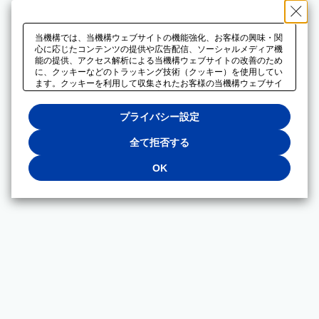
当機構では、当機構ウェブサイトの機能強化、お客様の興味・関
心に応じたコンテンツの提供や広告配信、ソーシャルメディア機
能の提供、アクセス解析による当機構ウェブサイトの改善のため
に、クッキーなどのトラッキング技術（クッキー）を使用してい
ます。クッキーを利用して収集されたお客様の当機構ウェブサイ
トのご利用に関するデータは、広告配信、ソーシャルメディアや
アクセス解析サービスを提供するパートナーと共有されます。そ
プライバシー設定
れらのパートナーでは、お客様がそれらのパートナーに提供した
他のデータ、またはお客様がそれらのパートナーが提供するサー
ビスを利用することで収集されるデータや、当機構以外のウェブ
全て拒否する
サイトから収集されたデータを組み合わせて分析し、インターネ
ット上で当機構以外の事業者がお客様に配信する広告の最適化に
OK
も利用する場合があります。必須クッキー以外の全てのクッキー
の利用を拒否する場合は、「全て拒否する」をクリックしてくだ
さい。クッキーが有効な状態で閲覧を続ける場合は、「OK」を
クリックしてください。利用目的ごとに同意・拒否を選択する場
合は、「プライバシー設定」をクリックしてください。同意・拒
否の設定は、当機構の
プライバシーポリシー
に設置した「プラ
イバシー設定」ボタン（またはリンク）からいつでも変更できま
す。