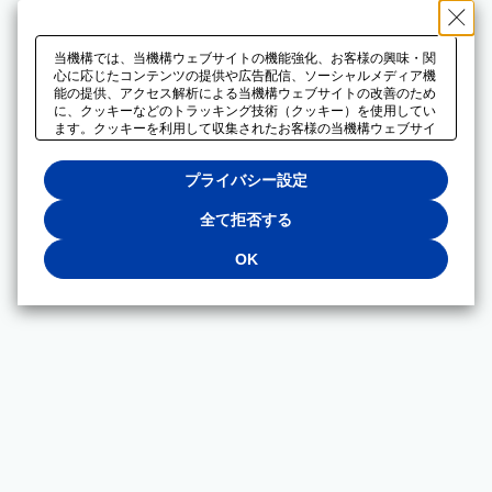
当機構では、当機構ウェブサイトの機能強化、お客様の興味・関
心に応じたコンテンツの提供や広告配信、ソーシャルメディア機
能の提供、アクセス解析による当機構ウェブサイトの改善のため
に、クッキーなどのトラッキング技術（クッキー）を使用してい
ます。クッキーを利用して収集されたお客様の当機構ウェブサイ
トのご利用に関するデータは、広告配信、ソーシャルメディアや
アクセス解析サービスを提供するパートナーと共有されます。そ
プライバシー設定
れらのパートナーでは、お客様がそれらのパートナーに提供した
他のデータ、またはお客様がそれらのパートナーが提供するサー
ビスを利用することで収集されるデータや、当機構以外のウェブ
全て拒否する
サイトから収集されたデータを組み合わせて分析し、インターネ
ット上で当機構以外の事業者がお客様に配信する広告の最適化に
OK
も利用する場合があります。必須クッキー以外の全てのクッキー
の利用を拒否する場合は、「全て拒否する」をクリックしてくだ
さい。クッキーが有効な状態で閲覧を続ける場合は、「OK」を
クリックしてください。利用目的ごとに同意・拒否を選択する場
合は、「プライバシー設定」をクリックしてください。同意・拒
否の設定は、当機構の
プライバシーポリシー
に設置した「プラ
イバシー設定」ボタン（またはリンク）からいつでも変更できま
す。