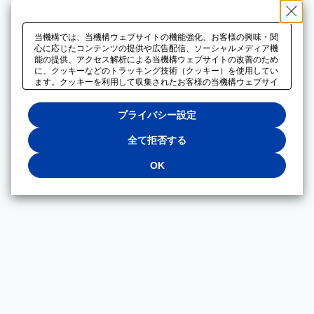
当機構では、当機構ウェブサイトの機能強化、お客様の興味・関
心に応じたコンテンツの提供や広告配信、ソーシャルメディア機
能の提供、アクセス解析による当機構ウェブサイトの改善のため
に、クッキーなどのトラッキング技術（クッキー）を使用してい
ます。クッキーを利用して収集されたお客様の当機構ウェブサイ
トのご利用に関するデータは、広告配信、ソーシャルメディアや
アクセス解析サービスを提供するパートナーと共有されます。そ
プライバシー設定
れらのパートナーでは、お客様がそれらのパートナーに提供した
他のデータ、またはお客様がそれらのパートナーが提供するサー
ビスを利用することで収集されるデータや、当機構以外のウェブ
全て拒否する
サイトから収集されたデータを組み合わせて分析し、インターネ
ット上で当機構以外の事業者がお客様に配信する広告の最適化に
OK
も利用する場合があります。必須クッキー以外の全てのクッキー
の利用を拒否する場合は、「全て拒否する」をクリックしてくだ
さい。クッキーが有効な状態で閲覧を続ける場合は、「OK」を
クリックしてください。利用目的ごとに同意・拒否を選択する場
合は、「プライバシー設定」をクリックしてください。同意・拒
否の設定は、当機構の
プライバシーポリシー
に設置した「プラ
イバシー設定」ボタン（またはリンク）からいつでも変更できま
す。