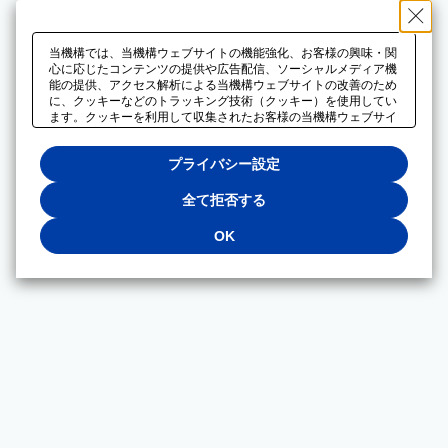
当機構では、当機構ウェブサイトの機能強化、お客様の興味・関
心に応じたコンテンツの提供や広告配信、ソーシャルメディア機
能の提供、アクセス解析による当機構ウェブサイトの改善のため
に、クッキーなどのトラッキング技術（クッキー）を使用してい
ます。クッキーを利用して収集されたお客様の当機構ウェブサイ
トのご利用に関するデータは、広告配信、ソーシャルメディアや
アクセス解析サービスを提供するパートナーと共有されます。そ
プライバシー設定
れらのパートナーでは、お客様がそれらのパートナーに提供した
他のデータ、またはお客様がそれらのパートナーが提供するサー
ビスを利用することで収集されるデータや、当機構以外のウェブ
全て拒否する
サイトから収集されたデータを組み合わせて分析し、インターネ
ット上で当機構以外の事業者がお客様に配信する広告の最適化に
OK
も利用する場合があります。必須クッキー以外の全てのクッキー
の利用を拒否する場合は、「全て拒否する」をクリックしてくだ
さい。クッキーが有効な状態で閲覧を続ける場合は、「OK」を
クリックしてください。利用目的ごとに同意・拒否を選択する場
合は、「プライバシー設定」をクリックしてください。同意・拒
否の設定は、当機構の
プライバシーポリシー
に設置した「プラ
イバシー設定」ボタン（またはリンク）からいつでも変更できま
す。