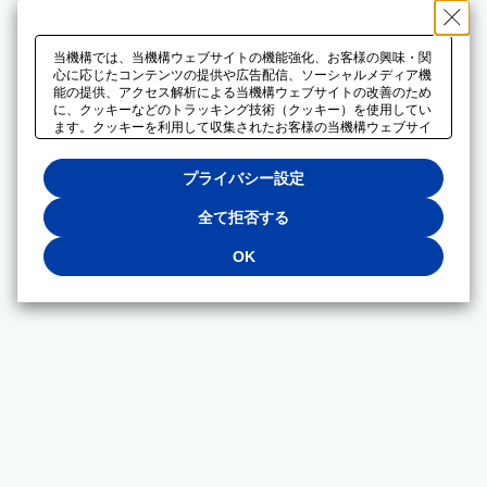
当機構では、当機構ウェブサイトの機能強化、お客様の興味・関
心に応じたコンテンツの提供や広告配信、ソーシャルメディア機
能の提供、アクセス解析による当機構ウェブサイトの改善のため
に、クッキーなどのトラッキング技術（クッキー）を使用してい
ます。クッキーを利用して収集されたお客様の当機構ウェブサイ
トのご利用に関するデータは、広告配信、ソーシャルメディアや
アクセス解析サービスを提供するパートナーと共有されます。そ
プライバシー設定
れらのパートナーでは、お客様がそれらのパートナーに提供した
他のデータ、またはお客様がそれらのパートナーが提供するサー
ビスを利用することで収集されるデータや、当機構以外のウェブ
全て拒否する
サイトから収集されたデータを組み合わせて分析し、インターネ
ット上で当機構以外の事業者がお客様に配信する広告の最適化に
OK
も利用する場合があります。必須クッキー以外の全てのクッキー
の利用を拒否する場合は、「全て拒否する」をクリックしてくだ
さい。クッキーが有効な状態で閲覧を続ける場合は、「OK」を
クリックしてください。利用目的ごとに同意・拒否を選択する場
合は、「プライバシー設定」をクリックしてください。同意・拒
否の設定は、当機構の
プライバシーポリシー
に設置した「プラ
イバシー設定」ボタン（またはリンク）からいつでも変更できま
す。