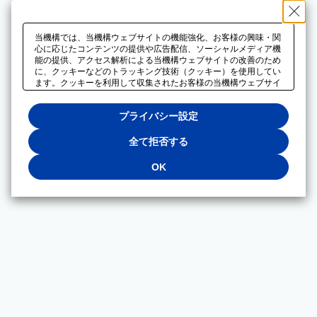
当機構では、当機構ウェブサイトの機能強化、お客様の興味・関
心に応じたコンテンツの提供や広告配信、ソーシャルメディア機
能の提供、アクセス解析による当機構ウェブサイトの改善のため
に、クッキーなどのトラッキング技術（クッキー）を使用してい
ます。クッキーを利用して収集されたお客様の当機構ウェブサイ
トのご利用に関するデータは、広告配信、ソーシャルメディアや
アクセス解析サービスを提供するパートナーと共有されます。そ
プライバシー設定
れらのパートナーでは、お客様がそれらのパートナーに提供した
他のデータ、またはお客様がそれらのパートナーが提供するサー
ビスを利用することで収集されるデータや、当機構以外のウェブ
全て拒否する
サイトから収集されたデータを組み合わせて分析し、インターネ
ット上で当機構以外の事業者がお客様に配信する広告の最適化に
OK
も利用する場合があります。必須クッキー以外の全てのクッキー
の利用を拒否する場合は、「全て拒否する」をクリックしてくだ
さい。クッキーが有効な状態で閲覧を続ける場合は、「OK」を
クリックしてください。利用目的ごとに同意・拒否を選択する場
合は、「プライバシー設定」をクリックしてください。同意・拒
否の設定は、当機構の
プライバシーポリシー
に設置した「プラ
イバシー設定」ボタン（またはリンク）からいつでも変更できま
す。