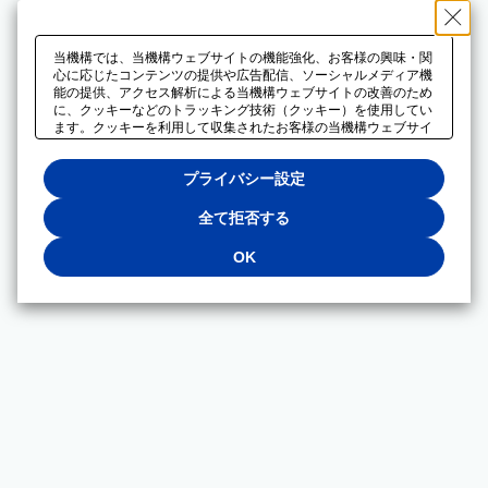
当機構では、当機構ウェブサイトの機能強化、お客様の興味・関
心に応じたコンテンツの提供や広告配信、ソーシャルメディア機
能の提供、アクセス解析による当機構ウェブサイトの改善のため
に、クッキーなどのトラッキング技術（クッキー）を使用してい
ます。クッキーを利用して収集されたお客様の当機構ウェブサイ
トのご利用に関するデータは、広告配信、ソーシャルメディアや
アクセス解析サービスを提供するパートナーと共有されます。そ
プライバシー設定
れらのパートナーでは、お客様がそれらのパートナーに提供した
他のデータ、またはお客様がそれらのパートナーが提供するサー
ビスを利用することで収集されるデータや、当機構以外のウェブ
全て拒否する
サイトから収集されたデータを組み合わせて分析し、インターネ
ット上で当機構以外の事業者がお客様に配信する広告の最適化に
OK
も利用する場合があります。必須クッキー以外の全てのクッキー
の利用を拒否する場合は、「全て拒否する」をクリックしてくだ
さい。クッキーが有効な状態で閲覧を続ける場合は、「OK」を
クリックしてください。利用目的ごとに同意・拒否を選択する場
合は、「プライバシー設定」をクリックしてください。同意・拒
否の設定は、当機構の
プライバシーポリシー
に設置した「プラ
イバシー設定」ボタン（またはリンク）からいつでも変更できま
す。