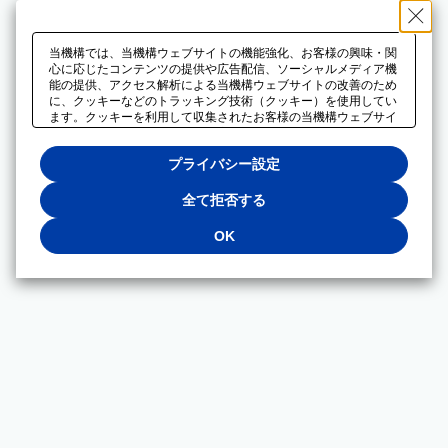
当機構では、当機構ウェブサイトの機能強化、お客様の興味・関
心に応じたコンテンツの提供や広告配信、ソーシャルメディア機
能の提供、アクセス解析による当機構ウェブサイトの改善のため
に、クッキーなどのトラッキング技術（クッキー）を使用してい
ます。クッキーを利用して収集されたお客様の当機構ウェブサイ
トのご利用に関するデータは、広告配信、ソーシャルメディアや
アクセス解析サービスを提供するパートナーと共有されます。そ
プライバシー設定
れらのパートナーでは、お客様がそれらのパートナーに提供した
他のデータ、またはお客様がそれらのパートナーが提供するサー
ビスを利用することで収集されるデータや、当機構以外のウェブ
全て拒否する
サイトから収集されたデータを組み合わせて分析し、インターネ
ット上で当機構以外の事業者がお客様に配信する広告の最適化に
OK
も利用する場合があります。必須クッキー以外の全てのクッキー
の利用を拒否する場合は、「全て拒否する」をクリックしてくだ
さい。クッキーが有効な状態で閲覧を続ける場合は、「OK」を
クリックしてください。利用目的ごとに同意・拒否を選択する場
合は、「プライバシー設定」をクリックしてください。同意・拒
否の設定は、当機構の
プライバシーポリシー
に設置した「プラ
イバシー設定」ボタン（またはリンク）からいつでも変更できま
す。