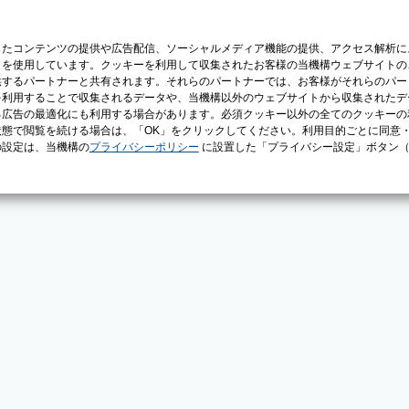
じたコンテンツの提供や広告配信、ソーシャルメディア機能の提供、アクセス解析に
）を使用しています。クッキーを利用して収集されたお客様の当機構ウェブサイトの
供するパートナーと共有されます。それらのパートナーでは、お客様がそれらのパー
を利用することで収集されるデータや、当機構以外のウェブサイトから収集されたデ
る広告の最適化にも利用する場合があります。必須クッキー以外の全てのクッキーの
態で閲覧を続ける場合は、「OK」をクリックしてください。利用目的ごとに同意
の設定は、当機構の
プライバシーポリシー
に設置した「プライバシー設定」ボタン