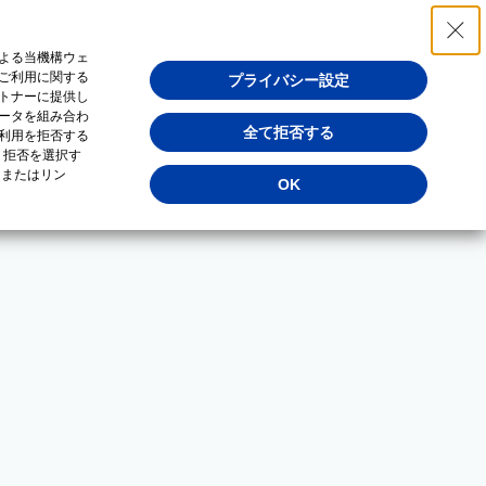
よる当機構ウェ
ご利用に関する
プライバシー設定
トナーに提供し
ータを組み合わ
全て拒否する
利用を拒否する
・拒否を選択す
（またはリン
OK