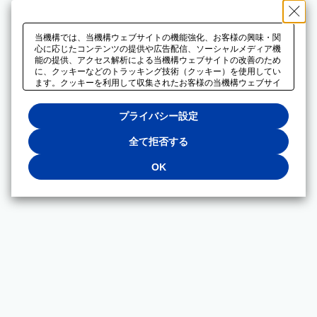
当機構では、当機構ウェブサイトの機能強化、お客様の興味・関
心に応じたコンテンツの提供や広告配信、ソーシャルメディア機
能の提供、アクセス解析による当機構ウェブサイトの改善のため
に、クッキーなどのトラッキング技術（クッキー）を使用してい
ます。クッキーを利用して収集されたお客様の当機構ウェブサイ
トのご利用に関するデータは、広告配信、ソーシャルメディアや
アクセス解析サービスを提供するパートナーと共有されます。そ
プライバシー設定
れらのパートナーでは、お客様がそれらのパートナーに提供した
他のデータ、またはお客様がそれらのパートナーが提供するサー
ビスを利用することで収集されるデータや、当機構以外のウェブ
全て拒否する
サイトから収集されたデータを組み合わせて分析し、インターネ
ット上で当機構以外の事業者がお客様に配信する広告の最適化に
OK
も利用する場合があります。必須クッキー以外の全てのクッキー
の利用を拒否する場合は、「全て拒否する」をクリックしてくだ
さい。クッキーが有効な状態で閲覧を続ける場合は、「OK」を
クリックしてください。利用目的ごとに同意・拒否を選択する場
合は、「プライバシー設定」をクリックしてください。同意・拒
否の設定は、当機構の
プライバシーポリシー
に設置した「プラ
イバシー設定」ボタン（またはリンク）からいつでも変更できま
す。