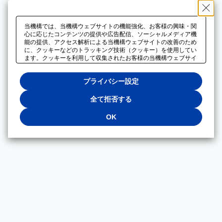
当機構では、当機構ウェブサイトの機能強化、お客様の興味・関
心に応じたコンテンツの提供や広告配信、ソーシャルメディア機
能の提供、アクセス解析による当機構ウェブサイトの改善のため
に、クッキーなどのトラッキング技術（クッキー）を使用してい
ます。クッキーを利用して収集されたお客様の当機構ウェブサイ
トのご利用に関するデータは、広告配信、ソーシャルメディアや
アクセス解析サービスを提供するパートナーと共有されます。そ
プライバシー設定
れらのパートナーでは、お客様がそれらのパートナーに提供した
他のデータ、またはお客様がそれらのパートナーが提供するサー
ビスを利用することで収集されるデータや、当機構以外のウェブ
全て拒否する
サイトから収集されたデータを組み合わせて分析し、インターネ
ット上で当機構以外の事業者がお客様に配信する広告の最適化に
OK
も利用する場合があります。必須クッキー以外の全てのクッキー
の利用を拒否する場合は、「全て拒否する」をクリックしてくだ
さい。クッキーが有効な状態で閲覧を続ける場合は、「OK」を
クリックしてください。利用目的ごとに同意・拒否を選択する場
合は、「プライバシー設定」をクリックしてください。同意・拒
否の設定は、当機構の
プライバシーポリシー
に設置した「プラ
イバシー設定」ボタン（またはリンク）からいつでも変更できま
す。