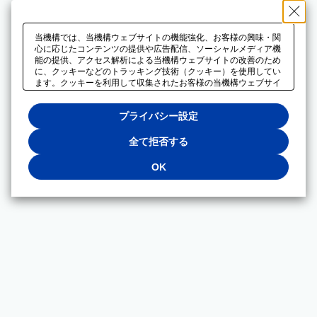
当機構では、当機構ウェブサイトの機能強化、お客様の興味・関
心に応じたコンテンツの提供や広告配信、ソーシャルメディア機
能の提供、アクセス解析による当機構ウェブサイトの改善のため
に、クッキーなどのトラッキング技術（クッキー）を使用してい
ます。クッキーを利用して収集されたお客様の当機構ウェブサイ
トのご利用に関するデータは、広告配信、ソーシャルメディアや
アクセス解析サービスを提供するパートナーと共有されます。そ
プライバシー設定
れらのパートナーでは、お客様がそれらのパートナーに提供した
他のデータ、またはお客様がそれらのパートナーが提供するサー
ビスを利用することで収集されるデータや、当機構以外のウェブ
全て拒否する
サイトから収集されたデータを組み合わせて分析し、インターネ
ット上で当機構以外の事業者がお客様に配信する広告の最適化に
OK
も利用する場合があります。必須クッキー以外の全てのクッキー
の利用を拒否する場合は、「全て拒否する」をクリックしてくだ
さい。クッキーが有効な状態で閲覧を続ける場合は、「OK」を
クリックしてください。利用目的ごとに同意・拒否を選択する場
合は、「プライバシー設定」をクリックしてください。同意・拒
否の設定は、当機構の
プライバシーポリシー
に設置した「プラ
イバシー設定」ボタン（またはリンク）からいつでも変更できま
す。