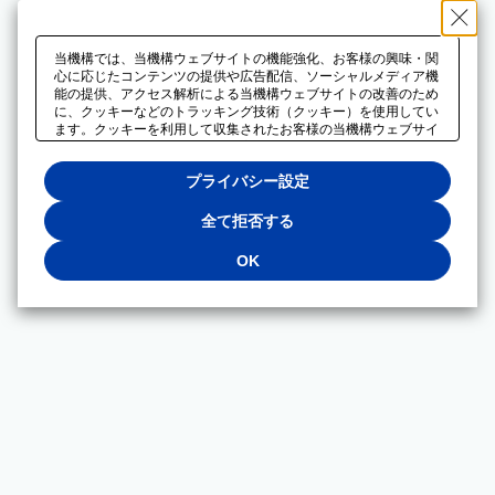
当機構では、当機構ウェブサイトの機能強化、お客様の興味・関
心に応じたコンテンツの提供や広告配信、ソーシャルメディア機
能の提供、アクセス解析による当機構ウェブサイトの改善のため
に、クッキーなどのトラッキング技術（クッキー）を使用してい
ます。クッキーを利用して収集されたお客様の当機構ウェブサイ
トのご利用に関するデータは、広告配信、ソーシャルメディアや
アクセス解析サービスを提供するパートナーと共有されます。そ
プライバシー設定
れらのパートナーでは、お客様がそれらのパートナーに提供した
他のデータ、またはお客様がそれらのパートナーが提供するサー
ビスを利用することで収集されるデータや、当機構以外のウェブ
全て拒否する
サイトから収集されたデータを組み合わせて分析し、インターネ
ット上で当機構以外の事業者がお客様に配信する広告の最適化に
OK
も利用する場合があります。必須クッキー以外の全てのクッキー
の利用を拒否する場合は、「全て拒否する」をクリックしてくだ
さい。クッキーが有効な状態で閲覧を続ける場合は、「OK」を
クリックしてください。利用目的ごとに同意・拒否を選択する場
合は、「プライバシー設定」をクリックしてください。同意・拒
否の設定は、当機構の
プライバシーポリシー
に設置した「プラ
イバシー設定」ボタン（またはリンク）からいつでも変更できま
す。