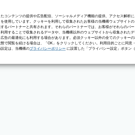
じたコンテンツの提供や広告配信、ソーシャルメディア機能の提供、アクセス解析に
）を使用しています。クッキーを利用して収集されたお客様の当機構ウェブサイトの
供するパートナーと共有されます。それらのパートナーでは、お客様がそれらのパー
を利用することで収集されるデータや、当機構以外のウェブサイトから収集されたデ
る広告の最適化にも利用する場合があります。必須クッキー以外の全てのクッキーの
態で閲覧を続ける場合は、「OK」をクリックしてください。利用目的ごとに同意
の設定は、当機構の
プライバシーポリシー
に設置した「プライバシー設定」ボタン