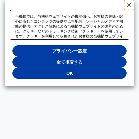
当機構では、当機構ウェブサイトの機能強化、お客様の興味・関
心に応じたコンテンツの提供や広告配信、ソーシャルメディア機
能の提供、アクセス解析による当機構ウェブサイトの改善のため
に、クッキーなどのトラッキング技術（クッキー）を使用してい
ます。クッキーを利用して収集されたお客様の当機構ウェブサイ
トのご利用に関するデータは、広告配信、ソーシャルメディアや
アクセス解析サービスを提供するパートナーと共有されます。そ
プライバシー設定
れらのパートナーでは、お客様がそれらのパートナーに提供した
他のデータ、またはお客様がそれらのパートナーが提供するサー
ビスを利用することで収集されるデータや、当機構以外のウェブ
全て拒否する
サイトから収集されたデータを組み合わせて分析し、インターネ
ット上で当機構以外の事業者がお客様に配信する広告の最適化に
OK
も利用する場合があります。必須クッキー以外の全てのクッキー
の利用を拒否する場合は、「全て拒否する」をクリックしてくだ
さい。クッキーが有効な状態で閲覧を続ける場合は、「OK」を
クリックしてください。利用目的ごとに同意・拒否を選択する場
合は、「プライバシー設定」をクリックしてください。同意・拒
否の設定は、当機構の
プライバシーポリシー
に設置した「プラ
イバシー設定」ボタン（またはリンク）からいつでも変更できま
す。