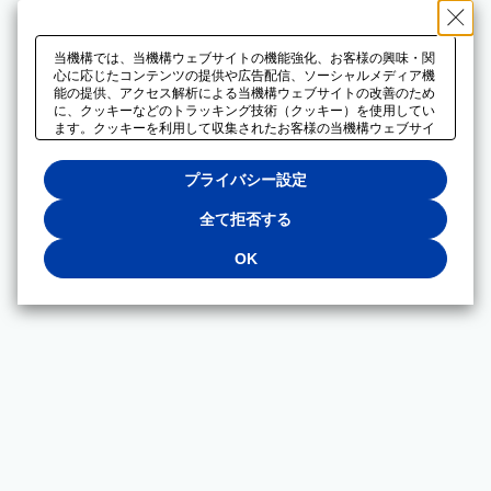
当機構では、当機構ウェブサイトの機能強化、お客様の興味・関
心に応じたコンテンツの提供や広告配信、ソーシャルメディア機
能の提供、アクセス解析による当機構ウェブサイトの改善のため
に、クッキーなどのトラッキング技術（クッキー）を使用してい
ます。クッキーを利用して収集されたお客様の当機構ウェブサイ
トのご利用に関するデータは、広告配信、ソーシャルメディアや
アクセス解析サービスを提供するパートナーと共有されます。そ
プライバシー設定
れらのパートナーでは、お客様がそれらのパートナーに提供した
他のデータ、またはお客様がそれらのパートナーが提供するサー
ビスを利用することで収集されるデータや、当機構以外のウェブ
全て拒否する
サイトから収集されたデータを組み合わせて分析し、インターネ
ット上で当機構以外の事業者がお客様に配信する広告の最適化に
OK
も利用する場合があります。必須クッキー以外の全てのクッキー
の利用を拒否する場合は、「全て拒否する」をクリックしてくだ
さい。クッキーが有効な状態で閲覧を続ける場合は、「OK」を
クリックしてください。利用目的ごとに同意・拒否を選択する場
合は、「プライバシー設定」をクリックしてください。同意・拒
否の設定は、当機構の
プライバシーポリシー
に設置した「プラ
イバシー設定」ボタン（またはリンク）からいつでも変更できま
す。