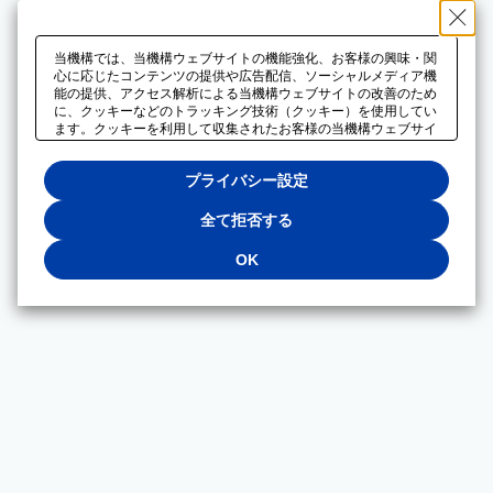
当機構では、当機構ウェブサイトの機能強化、お客様の興味・関
心に応じたコンテンツの提供や広告配信、ソーシャルメディア機
能の提供、アクセス解析による当機構ウェブサイトの改善のため
に、クッキーなどのトラッキング技術（クッキー）を使用してい
ます。クッキーを利用して収集されたお客様の当機構ウェブサイ
トのご利用に関するデータは、広告配信、ソーシャルメディアや
アクセス解析サービスを提供するパートナーと共有されます。そ
プライバシー設定
れらのパートナーでは、お客様がそれらのパートナーに提供した
他のデータ、またはお客様がそれらのパートナーが提供するサー
ビスを利用することで収集されるデータや、当機構以外のウェブ
全て拒否する
サイトから収集されたデータを組み合わせて分析し、インターネ
ット上で当機構以外の事業者がお客様に配信する広告の最適化に
OK
も利用する場合があります。必須クッキー以外の全てのクッキー
の利用を拒否する場合は、「全て拒否する」をクリックしてくだ
さい。クッキーが有効な状態で閲覧を続ける場合は、「OK」を
クリックしてください。利用目的ごとに同意・拒否を選択する場
合は、「プライバシー設定」をクリックしてください。同意・拒
否の設定は、当機構の
プライバシーポリシー
に設置した「プラ
イバシー設定」ボタン（またはリンク）からいつでも変更できま
す。